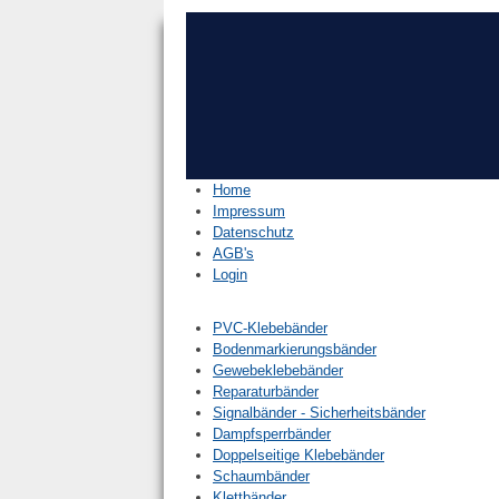
Home
Impressum
Datenschutz
AGB's
Login
PVC-Klebebänder
Bodenmarkierungsbänder
Gewebeklebebänder
Reparaturbänder
Signalbänder - Sicherheitsbänder
Dampfsperrbänder
Doppelseitige Klebebänder
Schaumbänder
Klettbänder